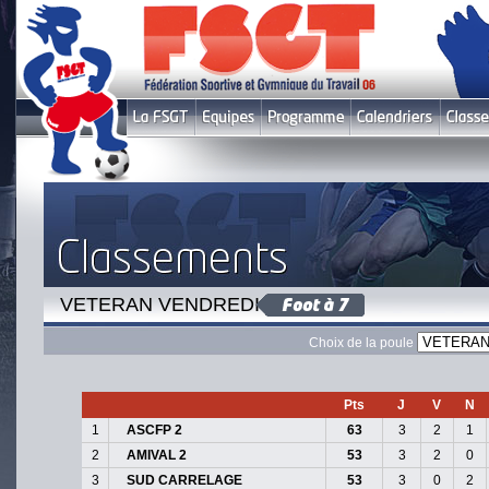
VETERAN VENDREDI 2
Choix de la poule
Pts
J
V
N
1
ASCFP 2
63
3
2
1
2
AMIVAL 2
53
3
2
0
3
SUD CARRELAGE
53
3
0
2