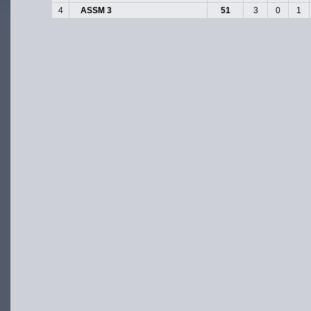
4
ASSM 3
51
3
0
1