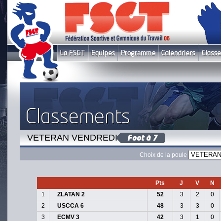
VETERAN VENDREDI 3
Choix de la poule
Pts
J
V
N
1
ZLATAN 2
52
3
2
0
2
USCCA 6
48
3
3
0
3
ECMV 3
42
3
1
0