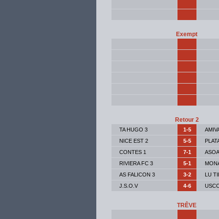
Exempt
Retour 2
TA HUGO 3
1-5
AMIV
NICE EST 2
5-5
PLAT
CONTES 1
7-1
ASOA
RIVIERA FC 3
5-1
MON
AS FALICON 3
3-2
LU T
J.S.O.V
4-6
USCC
TRÊVE