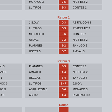
MONACO 3
2-5
NICE EST 2
LU TIFOSI
2-3
CONTES 1
Retour 1
J.S.O.V
0-3
AS FALICON 3
LU TIFOSI
0-3
RIVIERA FC 3
MONACO 3
5-6
CONTES 1
ASOA 1
2-2
NICE EST 2
PLATANES
2-2
TA HUGO 3
USCCA 5
0-7
AMIVAL 3
Retour 3
AL 3
PLATANES
5-3
CONTES 1
ANES
AMIVAL 3
4-4
NICE EST 2
 1
USCCA 5
3-4
TA HUGO 3
ACO 3
LU TIFOSI
3 - F
J.S.O.V
IFOSI
AS FALICON 3
3-4
MONACO 3
A 5
ASOA 1
1-4
RIVIERA FC 3
Coupe