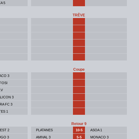
A 5
TRÊVE
Coupe
ACO 3
IFOSI
.V
ALICON 3
RA FC 3
ES 1
Retour 9
 EST 2
PLATANES
10-5
ASOA 1
UGO 3
AMIVAL 3
5-5
MONACO 3