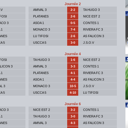
Journée 2
.V
AMIVAL 3
2-2
TA HUGO 3
IFOSI
PLATANES
2-6
NICE EST 2
ACO 3
ASOA 1
0-5
CONTES 1
 1
MONACO 3
7-4
RIVIERA FC 3
ANES
LU TIFOSI
2-6
AS FALICON 3
A 5
USCCA 5
3-0
J.S.O.V
Journée 4
IFOSI
TA HUGO 3
1-6
NICE EST 2
ALICON 3
AMIVAL 3
3-3
CONTES 1
 1
PLATANES
4-1
RIVIERA FC 3
ANES
ASOA 1
4-4
AS FALICON 3
AL 3
MONACO 3
10-5
J.S.O.V
A 5
USCCA 5
4-10
LU TIFOSI
Journée 6
ACO 3
NICE EST 2
3-2
CONTES 1
 1
TA HUGO 3
3-0
RIVIERA FC 3
ANES
AMIVAL 3
4-3
AS FALICON 3