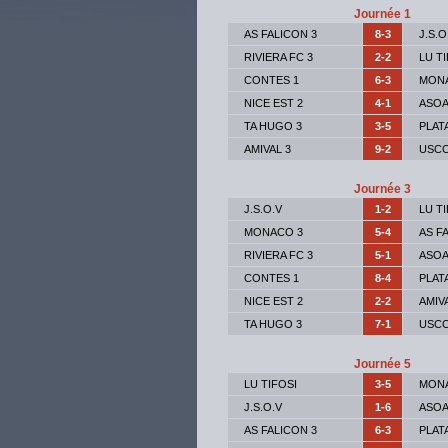
Journée 1
AS FALICON 3
8-3
J.S.O
RIVIERA FC 3
2-2
LU T
CONTES 1
6-3
MON
NICE EST 2
4-1
ASOA
TA HUGO 3
3-5
PLAT
AMIVAL 3
9-2
USCC
Journée 3
J.S.O.V
1-2
LU T
MONACO 3
5-4
AS F
RIVIERA FC 3
5-1
ASOA
CONTES 1
8-4
PLAT
NICE EST 2
2-2
AMIV
TA HUGO 3
7-1
USCC
Journée 5
LU TIFOSI
3-5
MON
J.S.O.V
1-6
ASOA
AS FALICON 3
6-3
PLAT