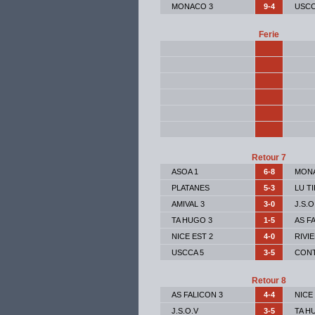
MONACO 3
9-4
USCC
Ferie
Retour 7
ASOA 1
6-8
MON
PLATANES
5-3
LU T
AMIVAL 3
3-0
J.S.O
TA HUGO 3
1-5
AS F
NICE EST 2
4-0
RIVIE
USCCA 5
3-5
CONT
Retour 8
AS FALICON 3
4-4
NICE
J.S.O.V
3-5
TA H