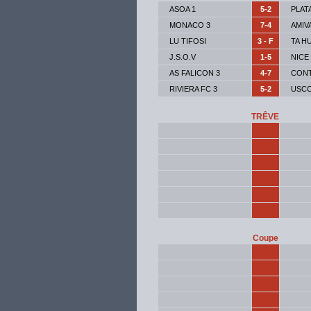
ASOA 1
5-2
PLAT
MONACO 3
7-4
AMIV
LU TIFOSI
3 - F
TA H
J.S.O.V
1-5
NICE
AS FALICON 3
4-7
CONT
RIVIERA FC 3
5-2
USCC
TRÊVE
Coupe