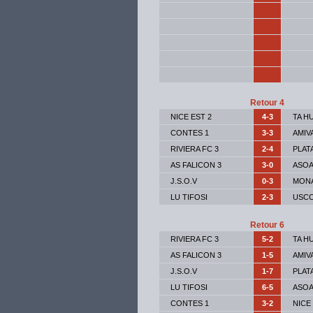
Retour 4
NICE EST 2
4-3
TA H
CONTES 1
3-3
AMIV
RIVIERA FC 3
2-4
PLAT
AS FALICON 3
3-0
ASOA
J.S.O.V
0-3
MON
LU TIFOSI
2-3
USCC
Retour 6
RIVIERA FC 3
5-2
TA H
AS FALICON 3
1-5
AMIV
J.S.O.V
1-7
PLAT
LU TIFOSI
6-5
ASOA
CONTES 1
3-2
NICE