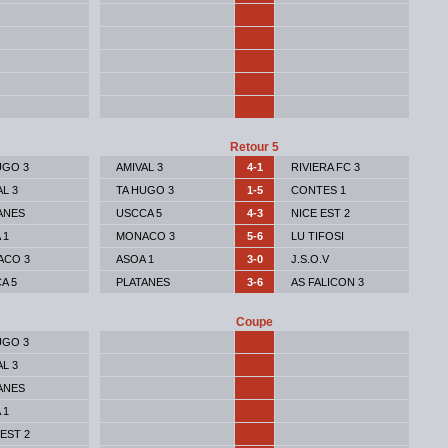
Retour 5
UGO 3
AMIVAL 3
4-1
RIVIERA FC 3
AL 3
TA HUGO 3
1-5
CONTES 1
ANES
USCCA 5
4-3
NICE EST 2
 1
MONACO 3
5-6
LU TIFOSI
ACO 3
ASOA 1
3-0
J.S.O.V
A 5
PLATANES
3-6
AS FALICON 3
Coupe
UGO 3
AL 3
ANES
 1
 EST 2