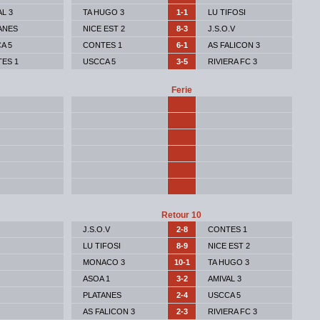
AL 3
TA HUGO 3
1-1
LU TIFOSI
ANES
NICE EST 2
8-3
J.S.O.V
A 5
CONTES 1
6-1
AS FALICON 3
ES 1
USCCA 5
3-5
RIVIERA FC 3
Ferie
Retour 10
J.S.O.V
2-8
CONTES 1
LU TIFOSI
8-9
NICE EST 2
MONACO 3
10-1
TA HUGO 3
ASOA 1
3-2
AMIVAL 3
PLATANES
2-4
USCCA 5
AS FALICON 3
2-3
RIVIERA FC 3