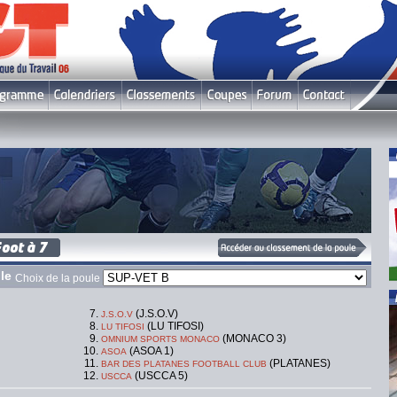
le
Choix de la poule
(J.S.O.V)
J.S.O.V
(LU TIFOSI)
LU TIFOSI
(MONACO 3)
OMNIUM SPORTS MONACO
(ASOA 1)
ASOA
(PLATANES)
BAR DES PLATANES FOOTBALL CLUB
(USCCA 5)
USCCA