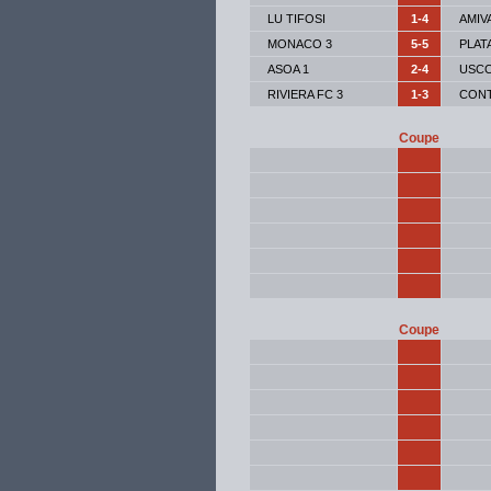
LU TIFOSI
1-4
AMIV
MONACO 3
5-5
PLAT
ASOA 1
2-4
USCC
RIVIERA FC 3
1-3
CONT
Coupe
Coupe