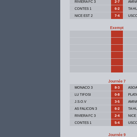
RIVIERA FC 3
2-7
AMIV
CONTES 1
6-2
TA H
NICE EST 2
7-4
USCC
Exempt
Journée 7
MONACO 3
8-3
ASOA
LU TIFOSI
0-8
PLAT
J.S.O.V
3-5
AMIV
AS FALICON 3
6-2
TA H
RIVIERA FC 3
2-4
NICE
CONTES 1
5-4
USCC
Journée 9