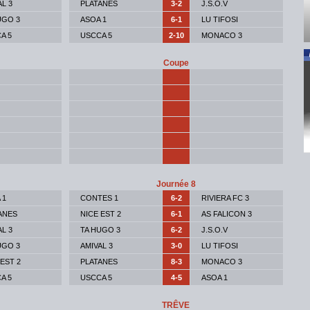
AL 3
PLATANES
3-2
J.S.O.V
UGO 3
ASOA 1
6-1
LU TIFOSI
A 5
USCCA 5
2-10
MONACO 3
Coupe
Journée 8
 1
CONTES 1
6-2
RIVIERA FC 3
ANES
NICE EST 2
6-1
AS FALICON 3
AL 3
TA HUGO 3
6-2
J.S.O.V
UGO 3
AMIVAL 3
3-0
LU TIFOSI
 EST 2
PLATANES
8-3
MONACO 3
A 5
USCCA 5
4-5
ASOA 1
TRÊVE