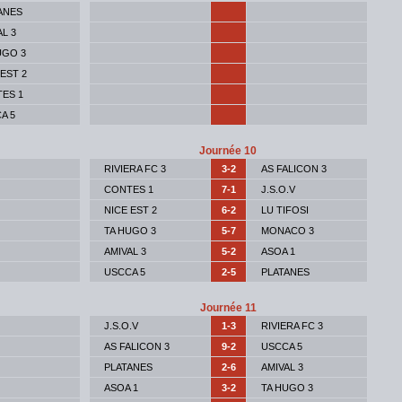
ANES
AL 3
UGO 3
 EST 2
ES 1
A 5
Journée 10
RIVIERA FC 3
3-2
AS FALICON 3
CONTES 1
7-1
J.S.O.V
NICE EST 2
6-2
LU TIFOSI
TA HUGO 3
5-7
MONACO 3
AMIVAL 3
5-2
ASOA 1
USCCA 5
2-5
PLATANES
Journée 11
J.S.O.V
1-3
RIVIERA FC 3
AS FALICON 3
9-2
USCCA 5
PLATANES
2-6
AMIVAL 3
ASOA 1
3-2
TA HUGO 3