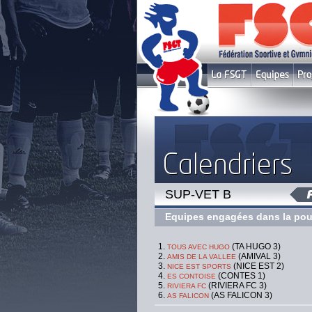
SUP-VET B
Equipes engagées dans la pou
(TA HUGO 3)
TOUS AVEC HUGO
(AMIVAL 3)
AMIS DE LA VALLEE
(NICE EST 2)
NICE EST SPORTS
(CONTES 1)
ES CONTOISE
(RIVIERA FC 3)
RIVIERA FC
(AS FALICON 3)
AS FALICON