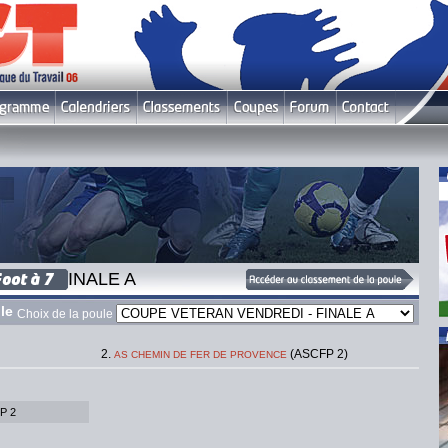
DI - FINALE A
le
Choix de la poule
(ASCFP 2)
AS CHEMIN DE FER DE PROVENCE
P 2