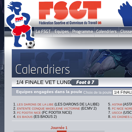
1/4 FINALE VET LUNDI B
Equipes engagées dans la poule
Choix de la poule
(LES DARONS DE LA LIBE)
(ASTA
LES DARONS DE LA LIBE
ASTAM
(ECMV 2)
ENTENTE CONQUE MADELEINE VICTORINE
FC NICE NOR
(FC FOOTIX NICE)
(USC
FC FOOTIX NICE
USCCA
(ES BAOUS 2)
ES BAOUS
AS CAGNES 
Journée 1