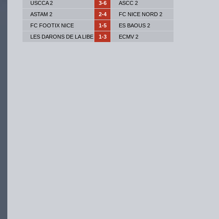
USCCA 2
3-6
ASCC 2
ASTAM 2
2-4
FC NICE NORD 2
FC FOOTIX NICE
1-5
ES BAOUS 2
LES DARONS DE LA LIBE
1-3
ECMV 2