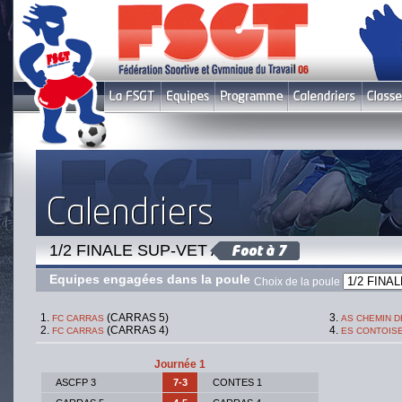
1/2 FINALE SUP-VET A
Equipes engagées dans la poule
Choix de la poule
(CARRAS 5)
FC CARRAS
AS CHEMIN D
(CARRAS 4)
FC CARRAS
ES CONTOIS
Journée 1
ASCFP 3
7-3
CONTES 1