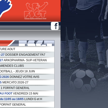
URE AOUT
-27
DOSSIER ENGAGEMENT FA7
27
ARKOPHARMA- SUP-VETERAN
AMENDES CLUBS
OOTBALL - JEUDI 18 JUIN
G 2026
DONNEZ VOTRE AVIS
S
MERCATO 2026-27
1 FORFAIT GENERAL
AU FOOT
VENDREDI 15 MAI
 11/05 au 18/05
LUNDI G et H
 FORFAIT GENERAL