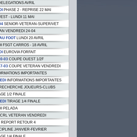
DELEGATIONS AVRIL
DI
PHASE 2 - REPRISE 22 MAI
EST - LUNDI 11 MAI
04
SENIOR-VETERAN-SUPER/VET
AN VENDREDI 24-04
AU FOOT
LUNDI 20 AVRIL
 FSGT CARROS - 18 AVRIL
DI
EUROVIA FORFAIT
0-03
COUPE OUEST 1/2F
7-03
COUPE VETERAN VENDREDI
ORMATIONS IMPORTANTES
EDI
INFORMATIONS IMPORTANTES
RECHERCHE JOUEURS-CLUBS
AGE 1/2 FINALE
EDI
TIRAGE 1/4 FINALE
I PELADA
CRL VETERAN VENDREDI
REPORT RETOUR 4
CIPLINE JANVIER-FEVRIER
AGE 1/4 FINALE