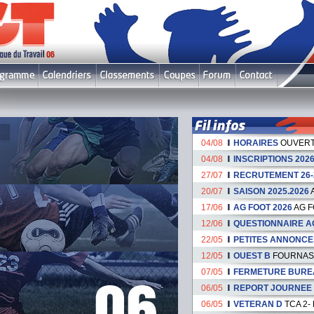
Le fil infos
04/08
HORAIRES
OUVERT
04/08
INSCRIPTIONS 2026
27/07
RECRUTEMENT 26-
20/07
SAISON 2025.2026
17/06
AG FOOT 2026
AG F
12/06
QUESTIONNAIRE A
22/05
PETITES ANNONCE
12/05
OUEST B
FOURNAS 
07/05
FERMETURE BURE
06/05
REPORT JOURNEE du
06/05
VETERAN D
TCA 2-