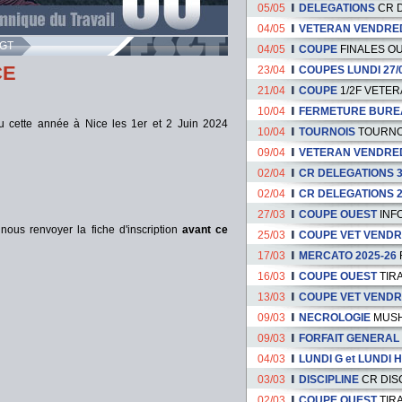
05/05
DELEGATIONS
CR 
04/05
VETERAN VENDRE
SGT
04/05
COUPE
FINALES OU
CE
23/04
COUPES LUNDI 27/
21/04
COUPE
1/2F VETER
10/04
FERMETURE BURE
u cette année à Nice les 1er et 2 Juin 2024
10/04
TOURNOIS
TOURNOI
09/04
VETERAN VENDRE
02/04
CR DELEGATIONS 3
02/04
CR DELEGATIONS 2
27/03
COUPE OUEST
INF
nous renvoyer la fiche d'inscription
avant ce
25/03
COUPE VET VENDR
17/03
MERCATO 2025-26
16/03
COUPE OUEST
TIR
13/03
COUPE VET VENDR
09/03
NECROLOGIE
MUSH
09/03
FORFAIT GENERAL
04/03
LUNDI G et LUNDI H
03/03
DISCIPLINE
CR DIS
02/03
COUPE OUEST
TIR