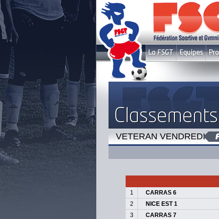
VETERAN VENDREDI 1
1
CARRAS 6
2
NICE EST 1
3
CARRAS 7