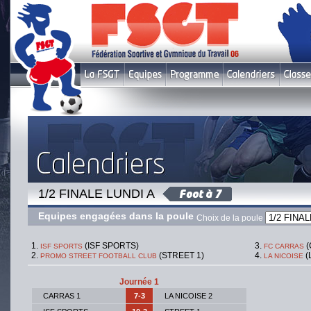
1/2 FINALE LUNDI A
Equipes engagées dans la poule
Choix de la poule
(ISF SPORTS)
(
ISF SPORTS
FC CARRAS
(STREET 1)
(
PROMO STREET FOOTBALL CLUB
LA NICOISE
Journée 1
CARRAS 1
7-3
LA NICOISE 2