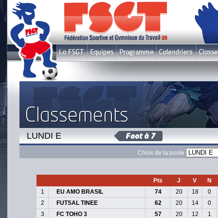
LUNDI E
Choix de la poule
Pts
J
V
N
1
EU AMO BRASIL
74
20
18
0
2
FUTSAL TINEE
62
20
14
0
3
FC TOHO 3
57
20
12
1