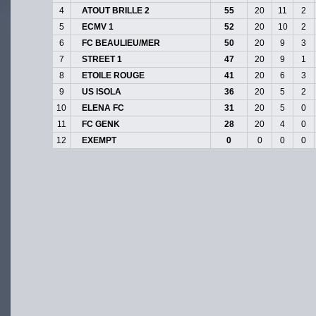
4
ATOUT BRILLE 2
55
20
11
2
5
ECMV 1
52
20
10
2
6
FC BEAULIEU/MER
50
20
9
3
7
STREET 1
47
20
9
1
8
ETOILE ROUGE
41
20
6
3
9
US ISOLA
36
20
5
2
10
ELENA FC
31
20
5
0
11
FC GENK
28
20
4
0
12
EXEMPT
0
0
0
0