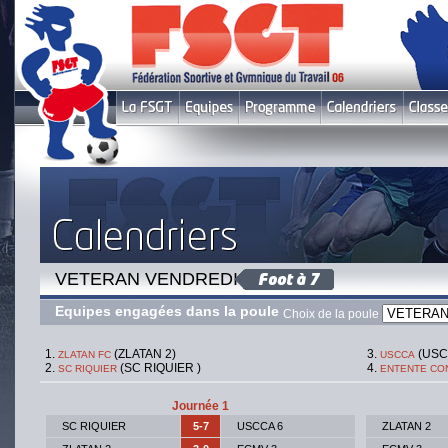
VETERAN VENDREDI 3
Equipes engagées dans la poule
Choix de la poule
(ZLATAN 2)
(USC
ZLATAN FC
USCCA
(SC RIQUIER )
SC RIQUIER
ENTENTE CO
Journée 1
SC RIQUIER
5-7
USCCA 6
ZLATAN 2