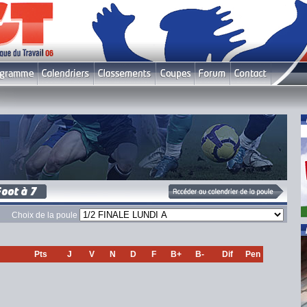
Choix de la poule
Pts
J
V
N
D
F
B+
B-
Dif
Pen